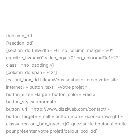
[/column_dd]
[/section_dd]
[section_dd fullwidth= »0″ no_column_margin= »0″
equalize_five= »0″ video_bg= »0″ bg_color= »#1e1e22″
class= »no_padding »]
[column_dd span= »12″]
[callout_box_dd title= »Vous souhaitez créer votre site
internet ! » button_text= »Votre projet »
button_size= »large » button_color= »red »
button_style= »normal »
button_url= »http://www.dizziweb.com/contact/ »
button_target= »_self » button_icon= »icon-arrowright »
class= »callout_box_invert »]Cliquez sur le bouton à droite
pour présenter votre projet[/callout_box_dd]