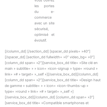
vous ouvrez
les portes
du e-
commerce
avec un site
sécurisé,
optimisé et
évolutif.
[/column_dd] [/section_dd] [spacer_dd pixels= »40″]
[/spacer_dd] [section_dd fullwidth= »0″ video_bg= »0″]
[column_dd span= »2″][service_box_dd title= »Site clé en
main » subtitle= » » icon= »icon-signup » type= »round »
link= »# » target= »_self »][/service_box_dd][/column_dd]
[column_dd span= »2″][service_box_dd title= »Design haut
de gamme » subtitle= » » icon= »icon-thumbs-up »
type= »round » link= »# » target= »_self »]
[/service_box_dd][/column_dd] [column_dd span= »3″]
[service_box_dd title= »Compatible smartphones et