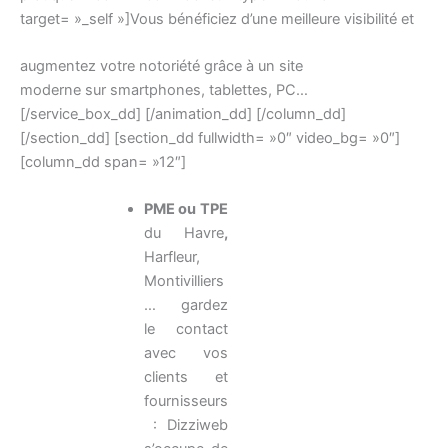
target= »_self »]Vous bénéficiez d’une meilleure visibilité et
augmentez votre notoriété grâce à un site
moderne sur smartphones, tablettes, PC…
[/service_box_dd] [/animation_dd] [/column_dd]
[/section_dd] [section_dd fullwidth= »0″ video_bg= »0″]
[column_dd span= »12″]
PME ou TPE
du Havre
,
Harfleur,
Montivilliers
… gardez
le contact
avec vos
clients et
fournisseurs
: Dizziweb