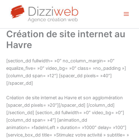
Aller
au
contenu
Création de site internet au
Havre
[section_dd fullwidth= »0″ no_column_margin= »0″
equalize_five= »0″ video_bg= »0″ class= »no_padding »]
[column_dd span= »12″] [spacer_dd pixels= »40″]
[/spacer_dd]
Création de site internet au Havre et son agglomération
[spacer_dd pixels= »20″][/spacer_dd] [/column_dd]
[/section_dd] [section_dd fullwidth= »0″ video_bg= »0″]
[column_dd span= »4″] [animation_dd
animation= »fadeInLeft » duration= »1000″ delay= »100″]
[service_box_dd title= »Stimulez votre activité » subtitle= »