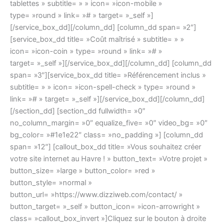
tablettes » subtitle= » » icon= »icon-mobile »
type= »round » link= »# » target= »_self »]
[/service_box_dd][/column_dd] [column_dd span= »2″]
[service_box_dd title= »Coût maîtrisé » subtitle= » »
icon= »icon-coin » type= »round » link= »# »
target= »_self »][/service_box_dd][/column_dd] [column_dd
span= »3″][service_box_dd title= »Référencement inclus »
subtitle= » » icon= »icon-spell-check » type= »round »
link= »# » target= »_self »][/service_box_dd][/column_dd]
[/section_dd] [section_dd fullwidth= »0″
no_column_margin= »0″ equalize_five= »0″ video_bg= »0″
bg_color= »#1e1e22″ class= »no_padding »] [column_dd
span= »12″] [callout_box_dd title= »Vous souhaitez créer
votre site internet au Havre ! » button_text= »Votre projet »
button_size= »large » button_color= »red »
button_style= »normal »
button_url= »https://www.dizziweb.com/contact/ »
button_target= »_self » button_icon= »icon-arrowright »
class= »callout_box_invert »]Cliquez sur le bouton à droite