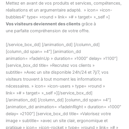
Mettez en avant de vos produits et services, compétences,
réalisations et un argumentaire adapté. » icon= »icon-
bubbles4″ type= »round » link= »# » target= »_self »]
Vos visiteurs deviennent des clients
grâce à
une parfaite compréhension de votre offre.
[/service_box_dd] [/animation_dd] [/column_dd]
[column_dd span= »4″] [animation_dd
animation= »fadeInUp » duration= »1000″ delay= »1100″]
[service_box_dd title= »Recrutez vos clients »
subtitle= »Avec un site disponible 24h/24 et 7j/7, vos
visiteurs trouvent à tout moment les informations
nécessaires. » icon= »icon-users » type= »round »
link= »# » target= »_self »][/service_box_dd]
[/animation_dd] [/column_dd] [column_dd span= »4″]
[animation_dd animation= »fadeInRight » duration= »1000″
delay= »2100″] [service_box_dd title= »Valorisez votre
image » subtitle= »avec un site clair, ergonomique et
pratique » icon= »icon-rocket » type= »round » link= »# »